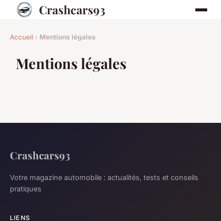
Crashcars93
Accueil
›
Mentions légales
Mentions légales
Crashcars93
Votre magazine automobile : actualités, tests et conseils
pratiques
LIENS