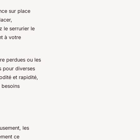
nce sur place
lacer,
 le serrurier le
t à votre
ure perdues ou les
és pour diverses
ité et rapidité,
x besoins
eusement, les
ement ce