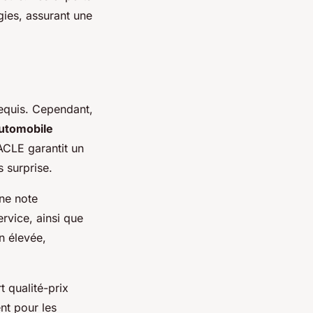
ogies, assurant une
requis. Cependant,
automobile
ACLE garantit un
s surprise.
une note
ervice, ainsi que
n élevée,
 qualité-prix
nt pour les