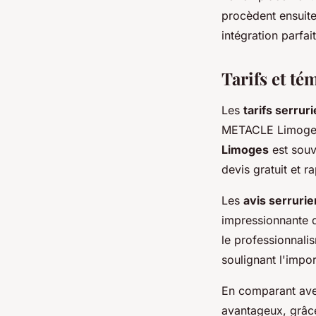
procèdent ensuite 
intégration parfa
Tarifs et té
Les
tarifs serrur
METACLE Limoges 
Limoges
est souv
devis gratuit et r
Les
avis serruri
impressionnante de
le professionnali
soulignant l'impor
En comparant avec
avantageux, grâce