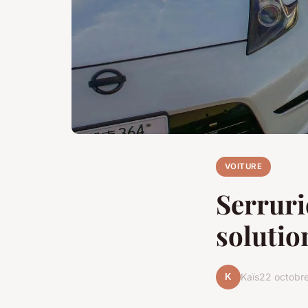
VOITURE
Serruri
solutio
K
Kaïs
22 octobr