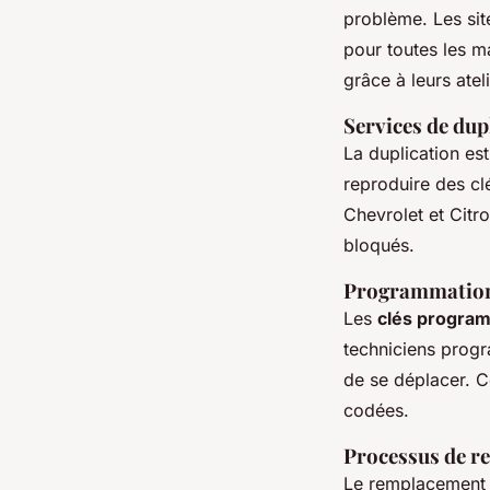
problème. Les s
pour toutes les m
grâce à leurs atel
Services de dup
La duplication es
reproduire des c
Chevrolet et Citr
bloqués.
Programmation 
Les
clés progra
techniciens prog
de se déplacer. C
codées.
Processus de r
Le remplacement 