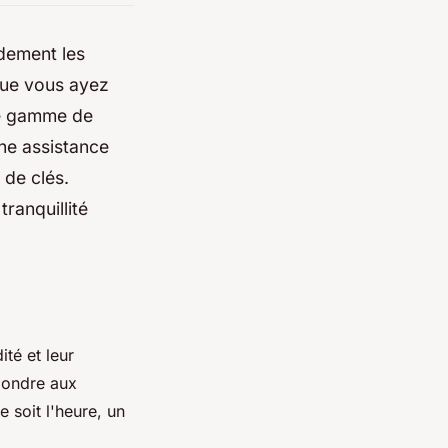
idement les
que vous ayez
ne gamme de
une assistance
de clés.
ranquillité
ité et leur
pondre aux
e soit l'heure, un