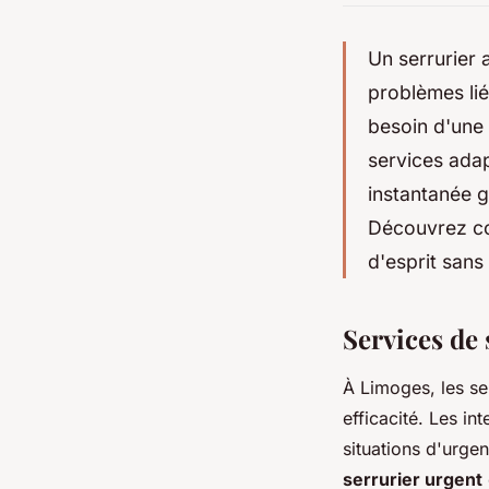
Un serrurier 
problèmes li
besoin d'une
services adap
instantanée 
Découvrez com
d'esprit san
Services de
À Limoges, les s
efficacité. Les in
situations d'urgen
serrurier urgent