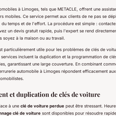
tomobiles à Limoges, tels que METACLE, offrent une assista
ers mobiles. Ce service permet aux clients de ne pas se dép
du temps et de l'effort. La procédure est simple : contactez
vez un devis gratuit rapide, puis l'expert se rend directemen
s soyez à la maison ou au travail.
t particulièrement utile pour les problèmes de clés de voit
s services incluent la duplication et la programmation de cl
s, garantissant une large couverture. En combinant commod
errurerie automobile à Limoges répondent efficacement au
omobilistes.
t et duplication de clés de voiture
 face à une
clé de voiture perdue
peut être stressant. Heur
nage clé de voiture
sont disponibles pour résoudre rapid