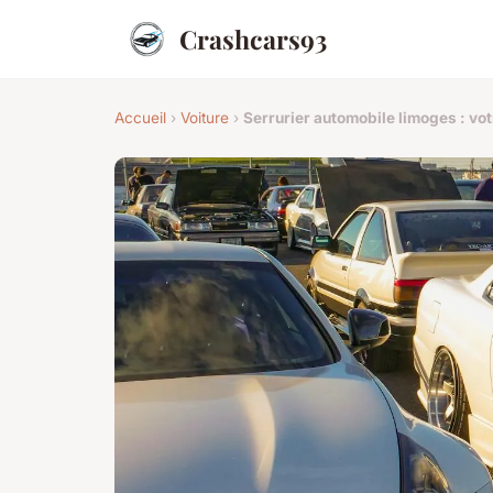
Crashcars93
Accueil
›
Voiture
›
Serrurier automobile limoges : votr