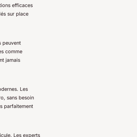
tions efficaces
lés sur place
ts peuvent
ires comme
nt jamais
odernes. Les
o, sans besoin
és parfaitement
cule. Les experts